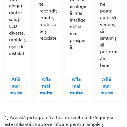
te,
ne
alegeți
ecologic
recondiț
poate
dintre
ă, mai
ionate,
ajuta să
soluții
intelige
reutiliza
vedem,
LED
ntă și
te și
să
diverse,
mai
reciclate
simțim și
rapide și
prosper
.
să
ușor de
ă.
perform
instalat.
ăm
bine.
Află
Află
Află
Află
mai
mai
mai
mai
multe
multe
multe
multe
1) Această pictogramă a fost dezvoltată de Signify și
este utilizată ca autocertificare pentru lămpile și