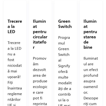
Trecere
Ilumin
Green
Ilumin
a la
at
Switch
at
LED
pentru
pentru
circular
starea
Progra
itatefo
de
Trecere
mul
r
bine
a la LED
Green
nu a
Switch
Promov
Iluminat
fost
al
ăm
ul are
niciodat
Signify
dezvolt
un efect
ă mai
oferă
area de
profund
ușoară!
multe
produse
asupra
Fiți
modalit
ecologic
oamenil
înaintea
ăți de a
e care
or.
regleme
contrib
pot fi
Descope
ntărilor
ui la o
reprinta
riți cum
UE și
UE mai