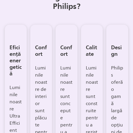
Philips?
Efici
Conf
Conf
Calit
Desi
ență
ort
ort
ate
gn
ener
getic
Lumi
Lumi
Lumi
Philip
ă
nile
nile
nile
s
noast
noast
noast
oferă
Lumi
re de
re
re
o
nile
interi
sunt
sunt
gam
noast
or
conc
const
ă
re
sunt
eput
ruite
largă
Ultra
plăcu
e
pentr
de
Effici
te
pentr
u a
opțiu
ent
pentr
u a
rezist
ni de