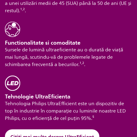
a unei utilizări medii de 45 (SUA) până la 50 de ani (UE și
,
restul).¹
².
Functionalitate si comoditate
Sursele de lumină ultraeficiente au o durată de viață
mai lungă, scutindu-vă de problemele legate de
,
schimbarea frecventă a becurilor.¹
².
Tehnologie UltraEficienta
Tehnologia Philips UltraEfficient este un dispozitiv de
top în industrie în comparație cu luminile noastre LED
Philips, cu o eficiență de cel puțin 95%.⁵
Citiți mai multe despre UltraEficient