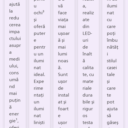
ajută
u
vă
a,
ilumi
la
ochi³
face
realiz
nat
redu
și
viața
ate
cu
cerea
oferă
mai
din
care
impa
puter
ușoar
LED-
poți
ctului
e
ă și
uri
îmbu
asupr
pentr
mai
de
nătăț
a
u un
lumi
înalt
i
medi
ilumi
noas
ă
stilul
ului,
nat
ă.
calita
casei
cons
ideal.
Sunt
te, cu
tale
umâ
Expe
ușor
mate
și
nd
rime
de
riale
care
mai
ntați
instal
dura
te
puțin
un
at și
bile și
pot
ă
ilumi
foart
rigur
ajuta
ener
nat
e
os
să
gie¹,
liniști
ușor
testa
găseș
oferi