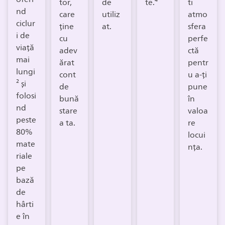
tor,
de
te.⁴
ti
nd
care
utiliz
atmo
ciclur
ține
at.
sfera
i de
cu
perfe
viață
adev
ctă
mai
ărat
pentr
lungi
cont
u a-ți
² și
de
pune
folosi
bună
în
nd
stare
valoa
peste
a ta.
re
80%
locui
mate
nța.
riale
pe
bază
de
hârti
e în