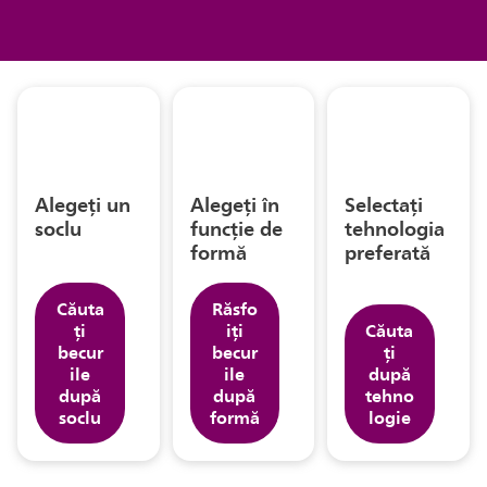
Alegeți un
Alegeți în
Selectați
soclu
funcție de
tehnologia
formă
preferată
Căuta
Răsfo
ți
iți
Căuta
becur
becur
ți
ile
ile
după
după
după
tehno
soclu
formă
logie