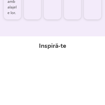
amb
alajel
e lor.
Inspiră-te