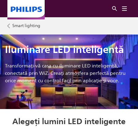
Smart lighting
Iluminare LED inteligentă
Transformați-vă casa cu iluminare LED inteligentă,
conectată prin WiZ. Creați atmosfera perfectă pentru
orice moment cu control facil prin aplicație și voce.
Alegeți lumini LED inteligente