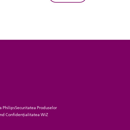
a Philips
Securitatea Produselor
vind Confidențialitatea WiZ