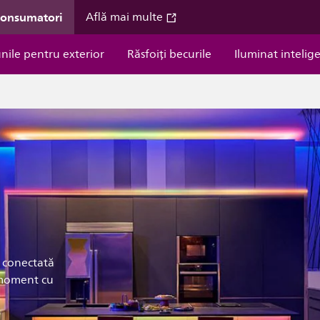
consumatori
Află mai multe
unile pentru exterior
Răsfoiți becurile
Iluminat intelig
D
, conectată
 moment cu