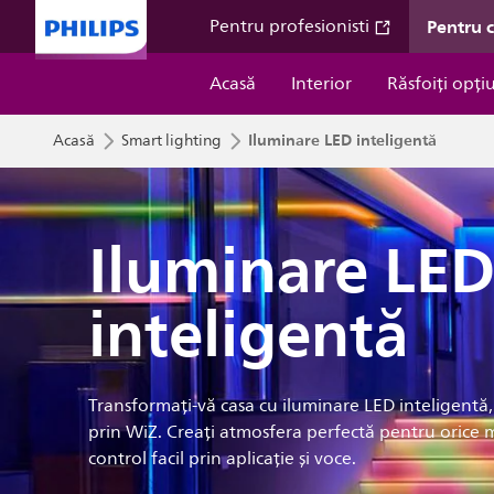
Pentru 
Pentru profesionisti
Acasă
Interior
Răsfoiți opți
Iluminare LED inteligentă
Acasă
Smart lighting
Iluminare LE
inteligentă
Transformați-vă casa cu iluminare LED inteligentă
prin WiZ. Creați atmosfera perfectă pentru orice
control facil prin aplicație și voce.