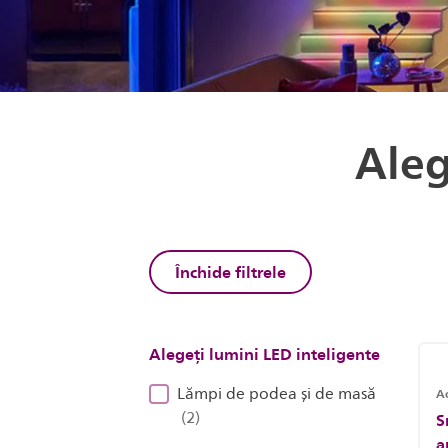
Aleg
Închide filtrele
Alegeți lumini LED inteligente
Lămpi de podea și de masă
Ac
(2)
S
a