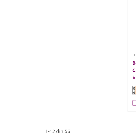
LE
B
C
b
1-12 din 56