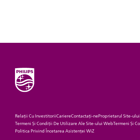
Relații Cu Investitorii
Cariere
Contactaţi-ne
Proprietarul Site-ului
Termeni Și Condiții De Utilizare Ale Site-ului Web
Termeni Și Co
Politica Privind Încetarea Asistenței WiZ