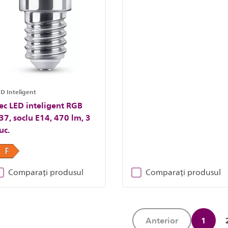
D Inteligent
ec LED inteligent RGB
37, soclu E14, 470 lm, 3
uc.
Comparați produsul
Comparați produsul
Anterior
1