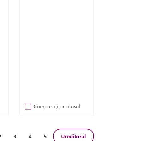
Comparați produsul
2
3
4
5
Următorul