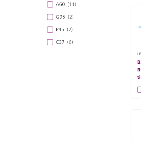
A60
(11)
G95
(2)
P45
(2)
C37
(6)
LE
B
R
t