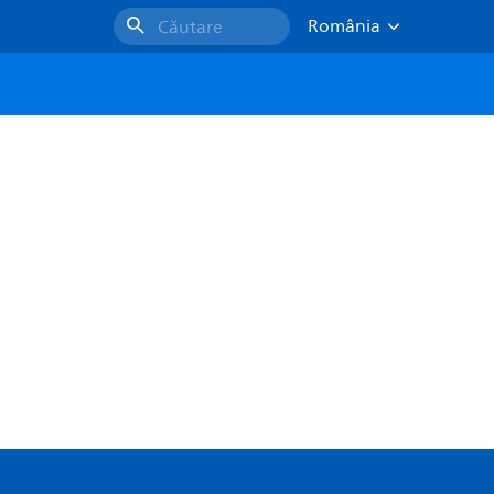
România
Căutare