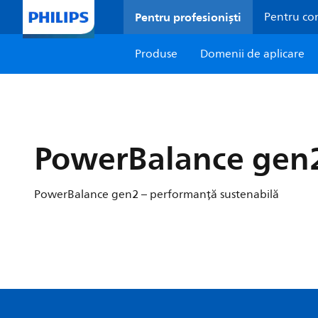
Pentru profesioniști
Pentru co
Produse
Domenii de aplicare
PowerBalance gen
PowerBalance gen2 – performanţă sustenabilă