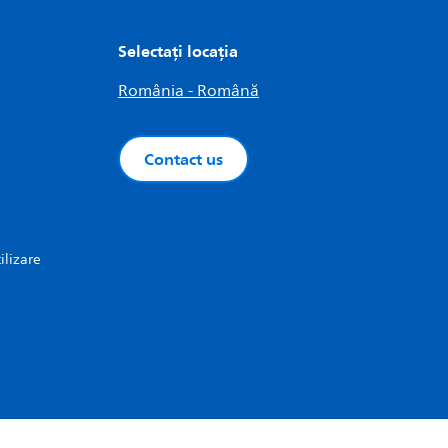
Selectați locația
România - Română
Contact us
ilizare