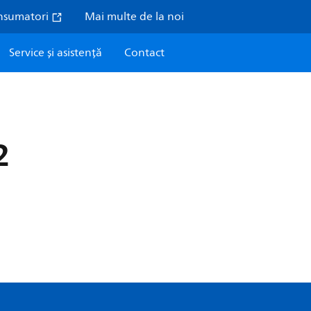
nsumatori
Mai multe de la noi
Service și asistență
Contact
2