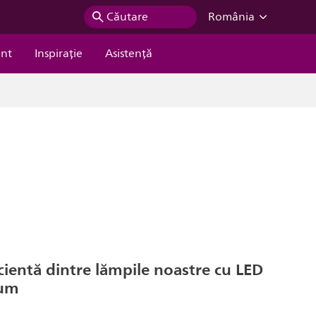
Căutare
România
ent
Inspiraţie
Asistență
cientă dintre lămpile noastre cu LED
cum