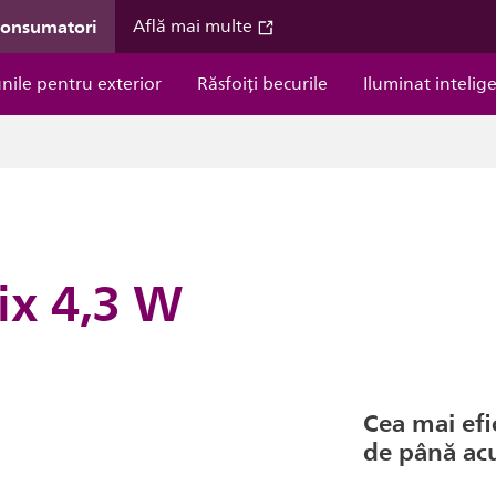
consumatori
Află mai multe
unile pentru exterior
Răsfoiți becurile
Iluminat intelig
ix 4,3 W
Cea mai efi
de până a