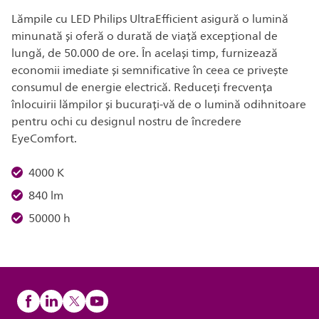
Lămpile cu LED Philips UltraEfficient asigură o lumină
minunată și oferă o durată de viață excepțional de
lungă, de 50.000 de ore. În același timp, furnizează
economii imediate și semnificative în ceea ce privește
consumul de energie electrică. Reduceți frecvența
înlocuirii lămpilor și bucurați-vă de o lumină odihnitoare
pentru ochi cu designul nostru de încredere
EyeComfort.
4000 K
840 lm
50000 h