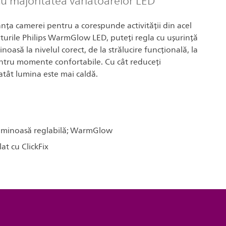
u majoritatea variatoarelor LED
ța camerei pentru a corespunde activității din acel
urile Philips WarmGlow LED, puteți regla cu ușurință
noasă la nivelul corect, de la strălucire funcțională, la
entru momente confortabile. Cu cât reduceți
 atât lumina este mai caldă.
luminoasă reglabilă; WarmGlow
at cu ClickFix