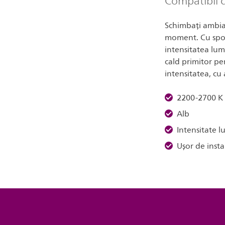
Compatibil c
Schimbați ambian
moment. Cu spot
intensitatea lumi
cald primitor p
intensitatea, cu
2200-2700 K
Alb
Intensitate 
Ușor de instal