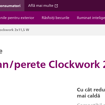
consumatori
Află mai multe
unile pentru exterior
Răsfoiți becurile
Iluminat intelig
Clockwork 2x11,5 W
e
van/perete Clockwork
Cu cât redu
mai caldă