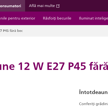
consumatori
Află mai multe
unile pentru exterior
Răsfoiți becurile
Iluminat intelig
7 P45 fără bec
une 12 W E27 P45 fără
Întotdeaun
Conferiți grădin