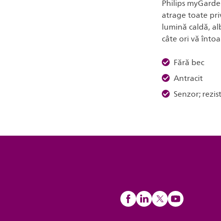
Philips myGarden
atrage toate pri
lumină caldă, al
câte ori vă întoa
Fără bec
Antracit
Senzor; rezis