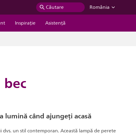
Căutare
România
ent
Inspiraţie
Asistență
 bec
a lumină când ajungeți acasă
ii dvs. un stil contemporan. Această lampă de perete