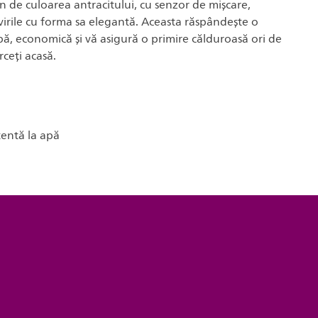
 de culoarea antracitului, cu senzor de mișcare,
virile cu forma sa elegantă. Aceasta răspândește o
bă, economică și vă asigură o primire călduroasă ori de
rceți acasă.
tentă la apă