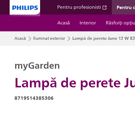
Pentru 
Pentru profesionisti
Acasă
Interior
Răsfoiți opți
Lampă de perete June 12 W E2
Acasă
Iluminat exterior
myGarden
Lampă de perete J
8719514385306