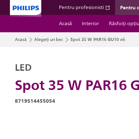
Pentru 
Pentru profesionisti
Acasă
Interior
Răsfoiți opți
Spot 35 W PAR16 GU10 x6
Acasă
Alegeți un bec
LED
Spot 35 W PAR16 
8719514455054