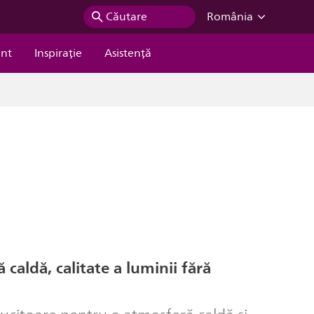
Căutare
România
ent
Inspiraţie
Asistență
 caldă, calitate a luminii fără