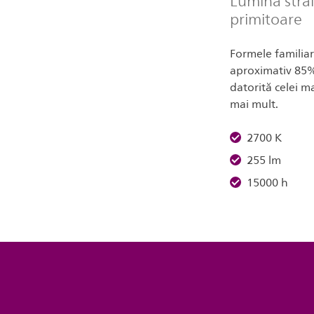
Lumină străl
primitoare
Formele familiare
aproximativ 85%
datorită celei m
mai mult.
2700 K
255 lm
15000 h