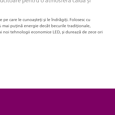
ucitoare pentru o atmosferă caldă și
 pe care le cunoașteți și le îndrăgiți. Folosesc cu
 mai puțină energie decât becurile tradiționale,
ai noi tehnologii economice LED, și durează de zece ori