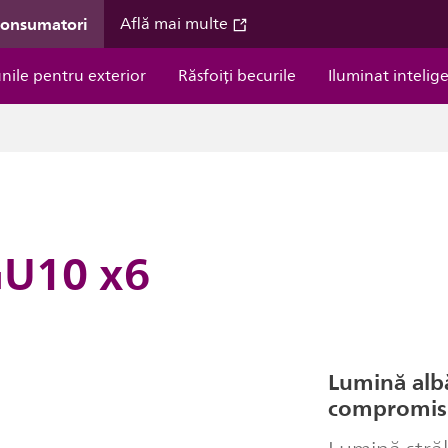
consumatori
Află mai multe
unile pentru exterior
Răsfoiți becurile
Iluminat intelig
GU10 x6
Lumină albă
compromis