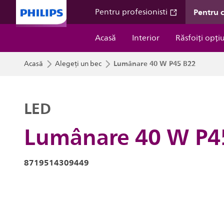
Pentru 
Pentru profesionisti
Acasă
Interior
Răsfoiți opți
Lumânare 40 W P45 B22
Acasă
Alegeți un bec
LED
Lumânare 40 W P4
8719514309449