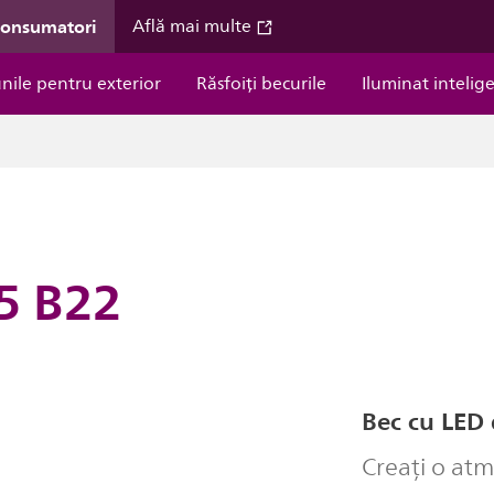
consumatori
Află mai multe
unile pentru exterior
Răsfoiți becurile
Iluminat intelig
5 B22
Bec cu LED 
Creați o atm