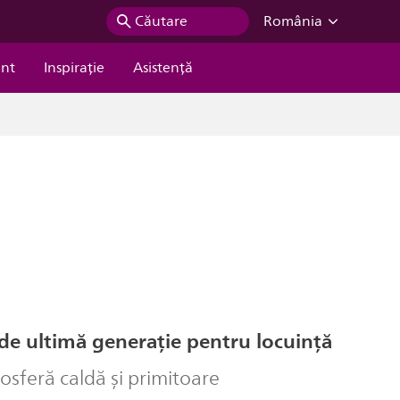
Căutare
România
ent
Inspiraţie
Asistență
de ultimă generație pentru locuință
osferă caldă și primitoare