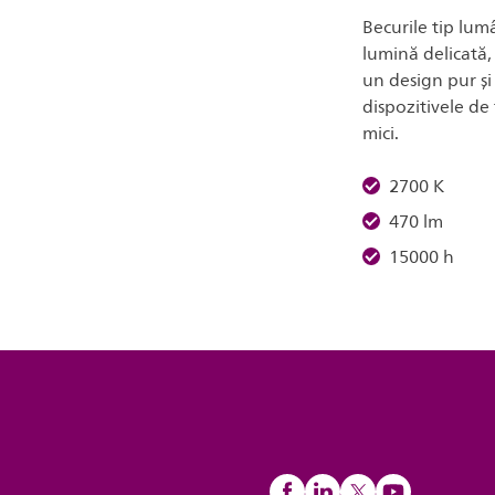
Becurile tip lum
lumină delicată,
un design pur și
dispozitivele de
mici.
2700 K
470 lm
15000 h