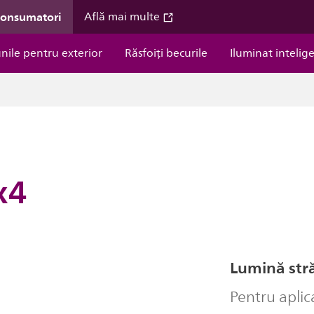
consumatori
Află mai multe
unile pentru exterior
Răsfoiți becurile
Iluminat intelig
x4
Lumină stră
Pentru aplic