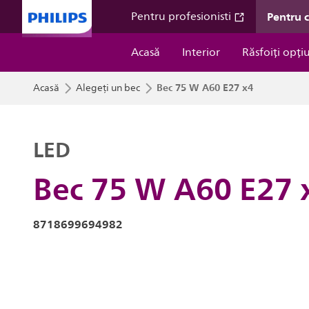
Pentru 
Pentru profesionisti
Acasă
Interior
Răsfoiți opți
Bec 75 W A60 E27 x4
Acasă
Alegeți un bec
LED
Bec 75 W A60 E27 
8718699694982