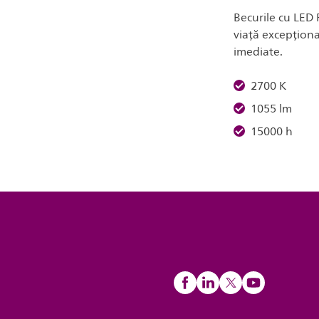
Becurile cu LED 
viață excepționa
imediate.
2700 K
1055 lm
15000 h