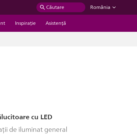
Căutare
România
ent
Inspiraţie
Asistență
lucitoare cu LED
ații de iluminat general