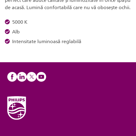
perfect care aduce calitate și luminozitate în orice spațiu
de acasă. Lumină confortabilă care nu vă obosește ochii.
5000 K
Alb
Intensitate luminoasă reglabilă