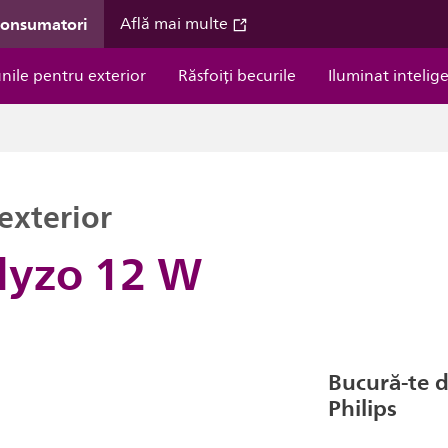
consumatori
Află mai multe
unile pentru exterior
Răsfoiți becurile
Iluminat intelig
exterior
lyzo 12 W
Bucură-te 
Philips