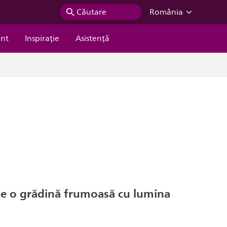
Căutare
România
ent
Inspiraţie
Asistență
de o grădină frumoasă cu lumina