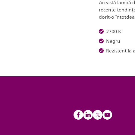
Această lampă de
recente tendințe 
dorit-o întotdea
2700 K
Negru
Rezistent la 