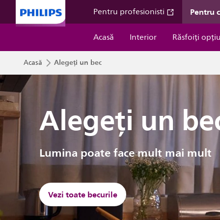
Pentru 
Pentru profesionisti
Acasă
Interior
Răsfoiți opți
Alegeți un bec
Acasă
Alegeți un be
Lumina poate face mult mai mult
Vezi toate becurile