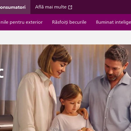
consumatori
Află mai multe
unile pentru exterior
Răsfoiți becurile
Iluminat intelig
c