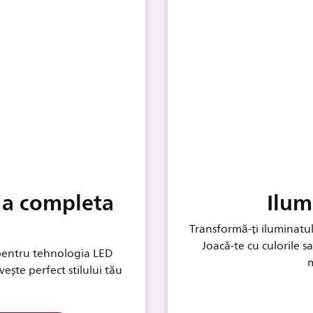
u a completa
Ilum
Transformă-ți iluminatul
Joacă-te cu culorile s
 pentru tehnologia LED
m
ște perfect stilului tău