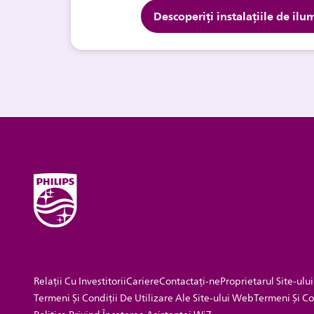
Descoperiți instalațiile de ilu
Relații Cu Investitorii
Cariere
Contactaţi-ne
Proprietarul Site-ului
Termeni Și Condiții De Utilizare Ale Site-ului Web
Termeni Și Co