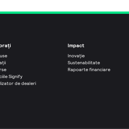
orați
Impact
use
Inovație
ații
Sustenabilitate
rse
Rapoarte financiare
ciile Signify
izator de dealeri