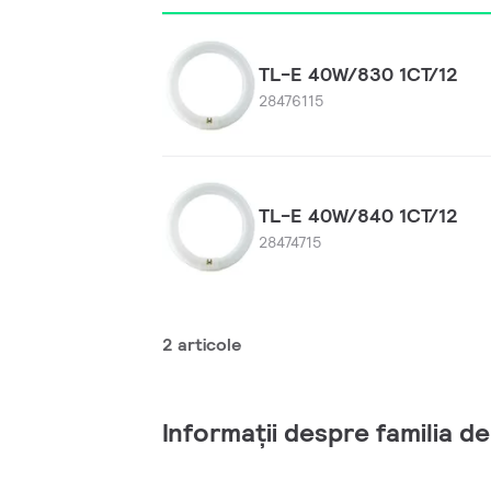
TL-E 40W/830 1CT/12
28476115
TL-E 40W/840 1CT/12
28474715
2 articole
Informații despre familia d