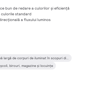
ce bun de redare a culorilor şi eficienţă
 culorile standard
direcţională a fluxului luminos
Potrivite la utilizare într-o gamă largă de corpuri de iluminat în scopuri diverse, inclusiv aplicaţii decorative
şcoli, birouri, magazine şi locuinţe