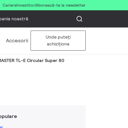
Cariere
Investitori
Abonează-te la newsletter
ania noastră
Unde puteți
Accesorii
achiziționa
ASTER TL-E Circular Super 80
opulare
ei