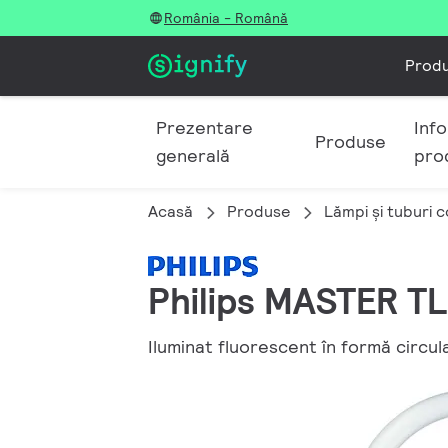
România - Română
Prod
Prezentare
Info
Produse
generală
pro
Acasă
Produse
Lămpi şi tuburi 
Philips MASTER TL
Iluminat fluorescent în formă circul