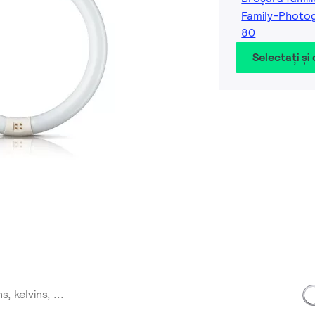
Family-Photo
80
Selectați și