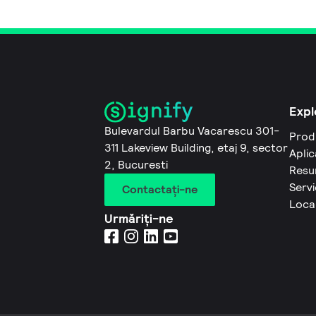
Expl
Bulevardul Barbu Vacarescu 301-
Prod
311 Lakeview Building, etaj 9, sector
Aplic
2, Bucuresti
Resu
Servi
Contactaţi-ne
Local
Urmăriți-ne