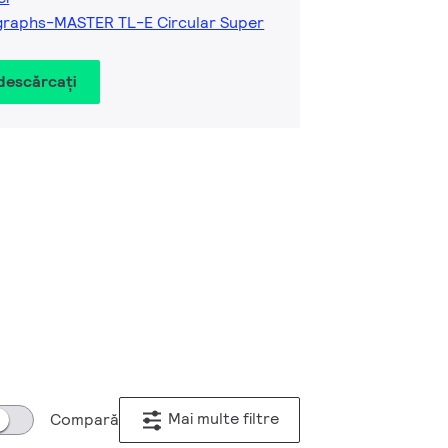
graphs-MASTER TL-E Circular Super
 descărcați
Mai multe filtre
Compară