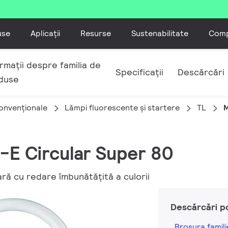
use
Aplicații
Resurse
Sustenabilitate
Comp
rmații despre familia de
Specificații
Descărcări
duse
convenționale
Lămpi fluorescente și startere
TL
M
-E Circular Super 80
ară cu redare îmbunătăţită a culorii
Descărcări p
Broșura famili