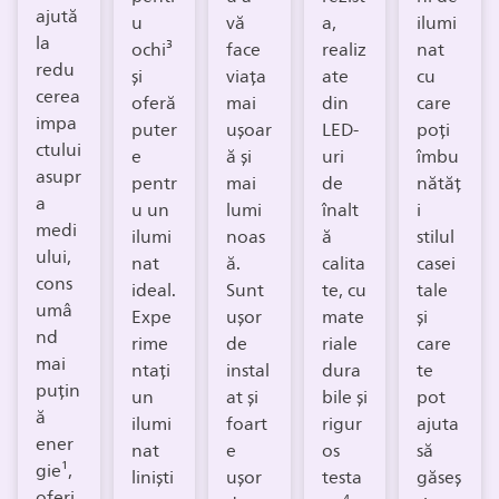
ajută
u
vă
a,
ilumi
la
ochi³
face
realiz
nat
redu
și
viața
ate
cu
cerea
oferă
mai
din
care
impa
puter
ușoar
LED-
poți
ctului
e
ă și
uri
îmbu
asupr
pentr
mai
de
nătăț
a
u un
lumi
înalt
i
medi
ilumi
noas
ă
stilul
ului,
nat
ă.
calita
casei
cons
ideal.
Sunt
te, cu
tale
umâ
Expe
ușor
mate
și
nd
rime
de
riale
care
mai
ntați
instal
dura
te
puțin
un
at și
bile și
pot
ă
ilumi
foart
rigur
ajuta
ener
nat
e
os
să
gie¹,
liniști
ușor
testa
găseș
oferi