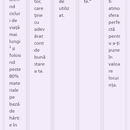
tor,
de
te.⁴
ti
nd
care
utiliz
atmo
ciclur
ține
at.
sfera
i de
cu
perfe
viață
adev
ctă
mai
ărat
pentr
lungi
cont
u a-ți
² și
de
pune
folosi
bună
în
nd
stare
valoa
peste
a ta.
re
80%
locui
mate
nța.
riale
pe
bază
de
hârti
e în