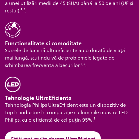
a unei utilizări medii de 45 (SUA) până la 50 de ani (UE și
,
restul).¹
².
Functionalitate si comoditate
Sursele de lumină ultraeficiente au o durată de viață
mai lungă, scutindu-vă de problemele legate de
,
schimbarea frecventă a becurilor.¹
².
Tehnologie UltraEficienta
Tehnologia Philips UltraEfficient este un dispozitiv de
top în industrie în comparație cu luminile noastre LED
Philips, cu o eficiență de cel puțin 95%.⁵
Citiți mai multe despre UltraEficient