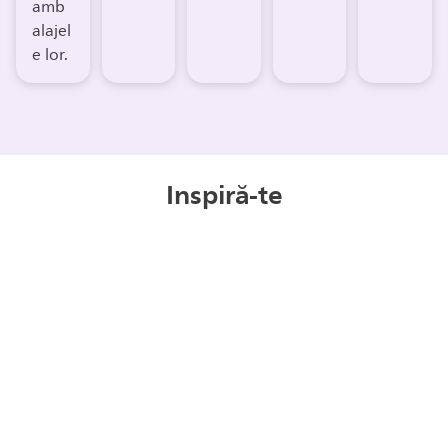
amb
alajel
e lor.
Inspiră-te