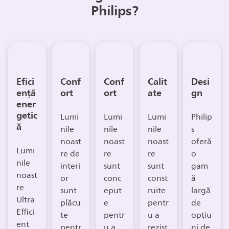
Philips?
Efici
Conf
Conf
Calit
Desi
ență
ort
ort
ate
gn
ener
getic
Lumi
Lumi
Lumi
Philip
ă
nile
nile
nile
s
noast
noast
noast
oferă
Lumi
re de
re
re
o
nile
interi
sunt
sunt
gam
noast
or
conc
const
ă
re
sunt
eput
ruite
largă
Ultra
plăcu
e
pentr
de
Effici
te
pentr
u a
opțiu
ent
pentr
u a
rezist
ni de