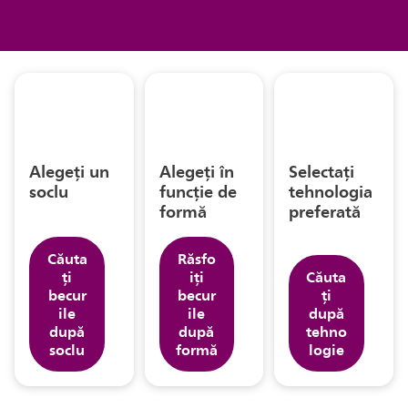
Alegeți un
Alegeți în
Selectați
soclu
funcție de
tehnologia
formă
preferată
Căuta
Răsfo
ți
iți
Căuta
becur
becur
ți
ile
ile
după
după
după
tehno
soclu
formă
logie