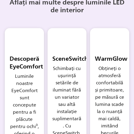
Aflați mai multe despre luminile LED
de interior
Descoperă
SceneSwitch
WarmGlow
EyeComfort
Schimbați cu
Obțineți o
ușurință
atmosferă
Luminile
setările de
confortabilă
noastre
iluminat fără
și primitoare,
EyeComfort
un variator
pe măsură ce
sunt
sau altă
lumina scade
concepute
instalație
la o nuanță
pentru a fi
suplimentară
mai caldă,
plăcute
. Cu
imitând
pentru ochi³,
SceneSwitch,
becurile
oferind o