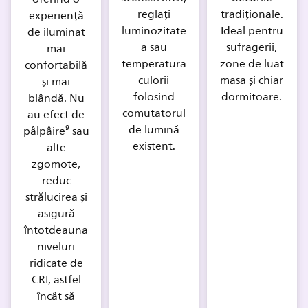
reglați
tradiționale.
experiență
luminozitate
Ideal pentru
de iluminat
a sau
sufragerii,
mai
temperatura
zone de luat
confortabilă
culorii
masa și chiar
și mai
folosind
dormitoare.
blândă. Nu
comutatorul
au efect de
de lumină
pâlpâire⁹ sau
existent.
alte
zgomote,
reduc
strălucirea și
asigură
întotdeauna
niveluri
ridicate de
CRI, astfel
încât să