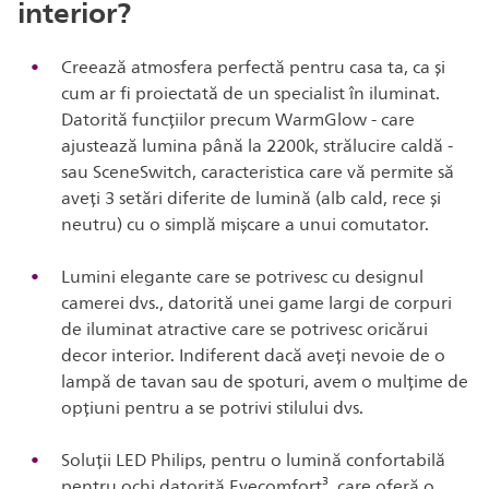
interior?
Creează atmosfera perfectă pentru casa ta, ca și
cum ar fi proiectată de un specialist în iluminat.
Datorită funcțiilor precum WarmGlow - care
ajustează lumina până la 2200k, strălucire caldă -
sau SceneSwitch, caracteristica care vă permite să
aveți 3 setări diferite de lumină (alb cald, rece și
neutru) cu o simplă mișcare a unui comutator.
Lumini elegante care se potrivesc cu designul
camerei dvs., datorită unei game largi de corpuri
de iluminat atractive care se potrivesc oricărui
decor interior. Indiferent dacă aveți nevoie de o
lampă de tavan sau de spoturi, avem o mulțime de
opțiuni pentru a se potrivi stilului dvs.
Soluții LED Philips, pentru o lumină confortabilă
pentru ochi datorită Eyecomfort³, care oferă o