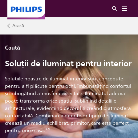
Acasă
Caută
Soluții de iluminat pentru interior
Soluțiile noastre de iluminat interior sunt concepute
pentru a fi plăcute pentru ochi, îmbunătățind confortul
și îmbogățind atmosfera casei tale. Iluminatul adecvat
poate transforma orice spațiu, subliniind detaliile
arhitecturale, evidențiind decorul și creând o atmosferă
confortabilă. Combinarea diferitelor tipuri de iluminat
creează un mediu echilibrat, primitor, care este perfect
3.9
pentru orice casă.