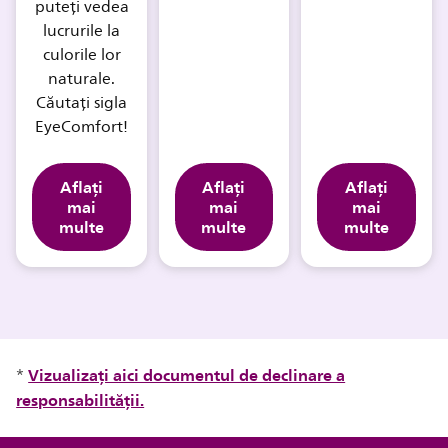
puteți vedea
lucrurile la
culorile lor
naturale.
Căutați sigla
EyeComfort!
Aflați
Aflați
Aflați
mai
mai
mai
multe
multe
multe
Vizualizați aici documentul de declinare a
*
responsabilității.